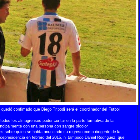
quedó confimado que Diego Tripodi será el coordinador del Futbol
todos los almagrenses poder contar en la parte formativa de la
rincipalmente con una persona con sangre tricolor
es sobre quien se había anunciado su regreso como dirigente de la
vicepresidencia en febrero del 2015, ni tampoco Daniel Rodriguez, que