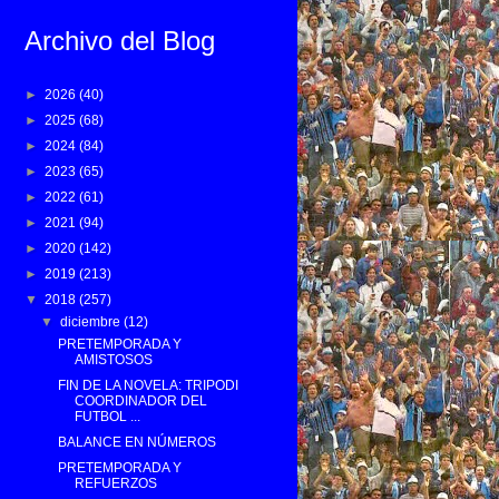
Archivo del Blog
►
2026
(40)
►
2025
(68)
►
2024
(84)
►
2023
(65)
►
2022
(61)
►
2021
(94)
►
2020
(142)
►
2019
(213)
▼
2018
(257)
▼
diciembre
(12)
PRETEMPORADA Y
AMISTOSOS
FIN DE LA NOVELA: TRIPODI
COORDINADOR DEL
FUTBOL ...
BALANCE EN NÚMEROS
PRETEMPORADA Y
REFUERZOS