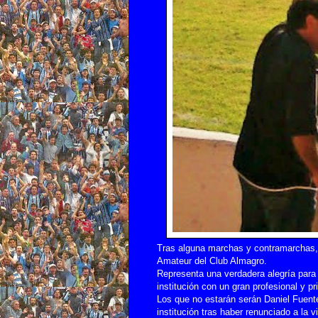
Tras alguna marchas y contramarchas, 
Amateur del Club Almagro.
Representa una verdadera alegría para 
institución con un gran profesional y p
Los que no estarán serán Daniel Fuent
institución tras haber renunciado a la 