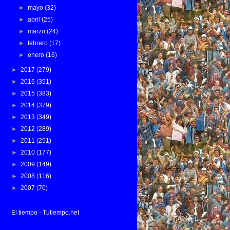
►
mayo
(32)
►
abril
(25)
►
marzo
(24)
►
febrero
(17)
►
enero
(16)
►
2017
(279)
►
2016
(351)
►
2015
(383)
►
2014
(379)
►
2013
(349)
►
2012
(289)
►
2011
(251)
►
2010
(177)
►
2009
(149)
►
2008
(116)
►
2007
(70)
El tiempo - Tutiempo.net