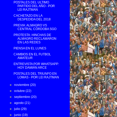
POSTALES DEL ULTIMO
PARTIDO DEL AÑO - POR
LEI RAJTMAN
CACHETAZO EN LA
DESPEDIDA DEL 2018
PREVIA: ALMAGRO VS
CENTRAL CÓRDOBA SGO
PROTESTA: HINCHAS DE
ALMAGRO RECLAMARON
EN LAS REDES
PIENSA EN EL LUNES
CAMBIOS EN EL FUTBOL
AMATEUR
ENTREVISTA POR WHATSAPP:
HOY DAMIÁN ARCE
POSTALES DEL TRIUNFO EN
LOMAS - POR LEI RAJTMAN
►
noviembre
(20)
►
octubre
(22)
►
septiembre
(20)
►
agosto
(21)
►
julio
(29)
►
junio
(19)