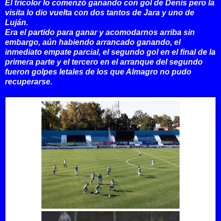
El tricolor lo comenzó ganando con gol de Denis pero la
visita lo dio vuelta con dos tantos de Jara y uno de
Luján.
Era el partido para ganar y acomodarnos arriba sin
embargo, aún habiendo arrancado ganando, el
inmediato empate parcial, el segundo gol en el final de la
primera parte y el tercero en el arranque del segundo
fueron golpes letales de los que Almagro no pudo
recuperarse.