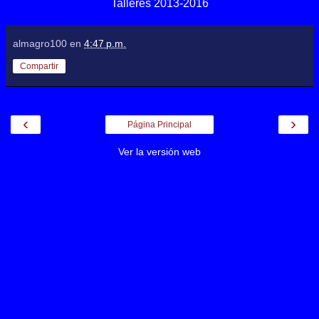
Talleres
2013-2016
almagro100
en
4:47 p.m.
Compartir
‹
›
Página Principal
Ver la versión web