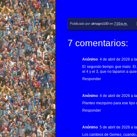
Publicado por
almagro100
en
7:03 p.m.
7 comentarios:
Anónimo
4 de abril de 2026 a la
El segundo tiempo gue malo. El.
el 4 y el 3, que no taparon a qui
Responder
Anónimo
4 de abril de 2026 a l
Planteo mezquino para ese tipo 
Responder
Anónimo
5 de abril de 2026 a l
Los cambios de Gomez, cuando A