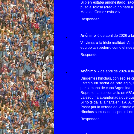
Si bién estaba amonestado, sacó
puso a Tolosa (creo) q no paro a
Mala de.Gomez esta vez
Responder
Anónimo
6 de abril de 2026 a l
Volvimos a la triste realidad. Ap
equipo tan pedorro como el nues
Responder
Anónimo
7 de abril de 2026 a l
Dirigentes hinchas, con eso se c
Estadio en sector de privilegio, A
por semana de copa Argentina..
Representante, contacto en AFA 
La esquina abandonada que qued
Si no te da la la nafta en la AFA,
Pasar por la vereda del estadio es
Hinchas somos todos, pero si n
Responder