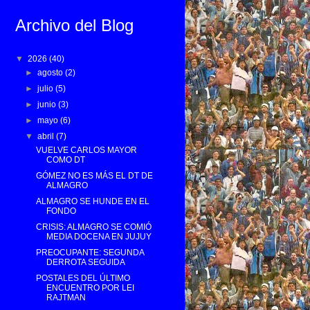
Archivo del Blog
▼
2026
(40)
►
agosto
(2)
►
julio
(5)
►
junio
(3)
►
mayo
(6)
▼
abril
(7)
VUELVE CARLOS MAYOR
COMO DT
GÓMEZ NO ES MÁS EL DT DE
ALMAGRO
ALMAGRO SE HUNDE EN EL
FONDO
CRISIS: ALMAGRO SE COMIÓ
MEDIA DOCENA EN JUJUY
PREOCUPANTE: SEGUNDA
DERROTA SEGUIDA
POSTALES DEL ÚLTIMO
ENCUENTRO POR LEI
RAJTMAN