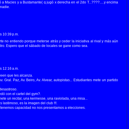
 a Macies y a Bustamante( q jugó x derecha en el 2do T...????.....y encima
 nadie.
as 10:39 p.m.
arte no entiendo porque meterse atrás y ceder la iniciativa al rival y más aún
tro. Espero que el sábado de locales se gane como sea.
as 12:16 a.m.
reen que les alcanza.
v. Gral. Paz, Av. Beiro, Av. Alvear, autopistas... Estudiantes mete un partido
desastroso.
ó con el cartel del gym?.
 mete un recital, una kermesse, una raviolada, una misa...
 lastimoso, es la imagen del club !!!.
o tenemos capacidad no nos presentamos a elecciones.