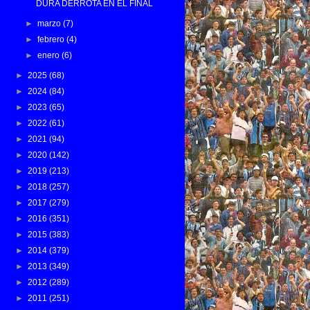
DURA DERROTA EN EL FINAL
►
marzo
(7)
►
febrero
(4)
►
enero
(6)
►
2025
(68)
►
2024
(84)
►
2023
(65)
►
2022
(61)
►
2021
(94)
►
2020
(142)
►
2019
(213)
►
2018
(257)
►
2017
(279)
►
2016
(351)
►
2015
(383)
►
2014
(379)
►
2013
(349)
►
2012
(289)
►
2011
(251)