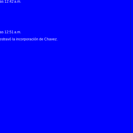
las 12:42 a.m.
las 12:51 a.m.
estravó la incorporación de Chavez.