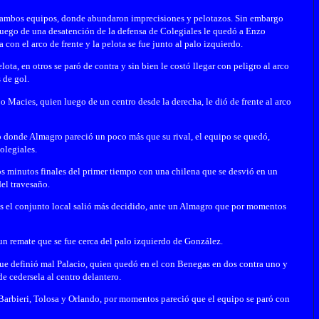
de ambos equipos, donde abundaron imprecisiones y pelotazos. Sin embargo
luego de una desatención de la defensa de Colegiales le quedó a Enzo
con el arco de frente y la pelota se fue junto al palo izquierdo.
ta, en otros se paró de contra y sin bien le costó llegar con peligro al arco
 de gol.
 Macies, quien luego de un centro desde la derecha, le dió de frente al arco
o donde Almagro pareció un poco más que su rival, el equipo se quedó,
olegiales.
os minutos finales del primer tiempo con una chilena que se desvió en un
el travesaño.
 el conjunto local salió más decidido, ante un Almagro que por momentos
n remate que se fue cerca del palo izquierdo de González.
ue definió mal Palacio, quien quedó en el con Benegas en dos contra uno y
de cedersela al centro delantero.
Barbieri, Tolosa y Orlando, por momentos pareció que el equipo se paró con