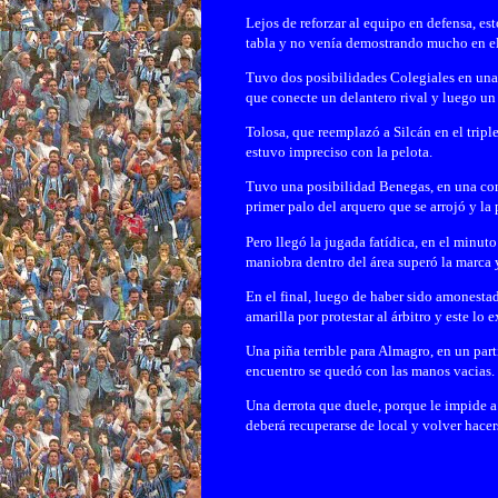
Lejos de reforzar al equipo en defensa, e
tabla y no venía demostrando mucho en el 
Tuvo dos posibilidades Colegiales en una 
que conecte un delantero rival y luego un
Tolosa, que reemplazó a Silcán en el triple
estuvo impreciso con la pelota.
Tuvo una posibilidad Benegas, en una cont
primer palo del arquero que se arrojó y la 
Pero llegó la jugada fatídica, en el minut
maniobra dentro del área superó la marca y
En el final, luego de haber sido amones
amarilla por protestar al árbitro y este lo 
Una piña terrible para Almagro, en un part
encuentro se quedó con las manos vacias.
Una derrota que duele, porque le impide 
deberá recuperarse de local y volver hacer