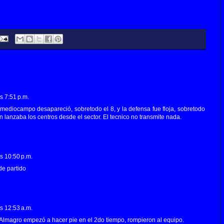
s 7:51 p.m.
mediocampo desapareció, sobretodo el 8, y la defensa fue floja, sobretodo
en lanzaba los centros desde el sector. El tecnico no transmite nada.
as 10:50 p.m.
de partido
as 12:53 a.m.
lmagro empezó a hacer pie en el 2do tiempo, rompieron al equipo.