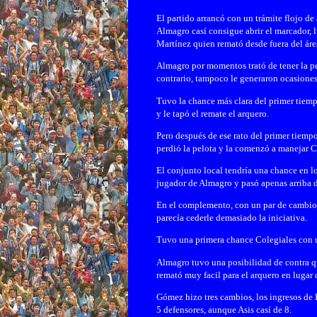
El partido arrancó con un trámite flojo 
Almagro casí consigue abrir el marcador, 
Martínez quien remató desde fuera del área 
Almagro por momentos trató de tener la pelo
contrario, tampoco le generaron ocasiones
Tuvo la chance más clara del primer tiempo
y le tapó el remate el arquero.
Pero después de ese rato del primer tiemp
perdió la pelota y la comenzó a manejar C
El conjunto local tendría una chance en l
jugador de Almagro y pasó apenas arriba d
En el complemento, con un par de cambios
parecía cederle demasiado la iniciativa.
Tuvo una primera chance Colegiales con u
Almagro tuvo una posibilidad de contra q
remató muy facil para el arquero en lugar 
Gómez hizo tres cambios, los ingresos de 
5 defensores, aunque Asis casí de 8.