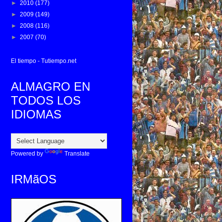
►
2010
(177)
►
2009
(149)
►
2008
(116)
►
2007
(70)
El tiempo - Tutiempo.net
ALMAGRO EN
TODOS LOS
IDIOMAS
Powered by
Translate
IRMãOS