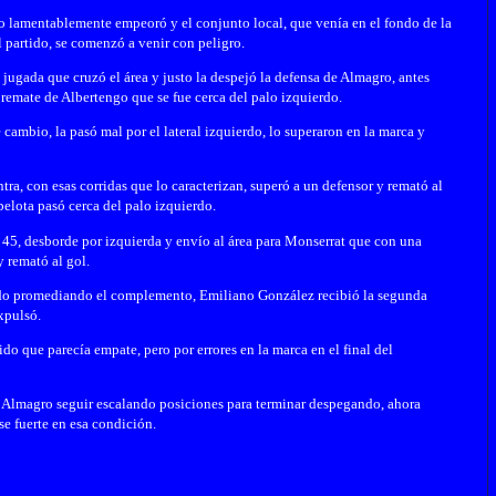
sto lamentablemente empeoró y el conjunto local, que venía en el fondo de la
partido, se comenzó a venir con peligro.
jugada que cruzó el área y justo la despejó la defensa de Almagro, antes
 remate de Albertengo que se fue cerca del palo izquierdo.
 cambio, la pasó mal por el lateral izquierdo, lo superaron en la marca y
ra, con esas corridas que lo caracterizan, superó a un defensor y remató al
pelota pasó cerca del palo izquierdo.
o 45, desborde por izquierda y envío al área para Monserrat que con una
 remató al gol.
tado promediando el complemento, Emiliano González recibió la segunda
expulsó.
ido que parecía empate, pero por errores en la marca en el final del
a Almagro seguir escalando posiciones para terminar despegando, ahora
se fuerte en esa condición.