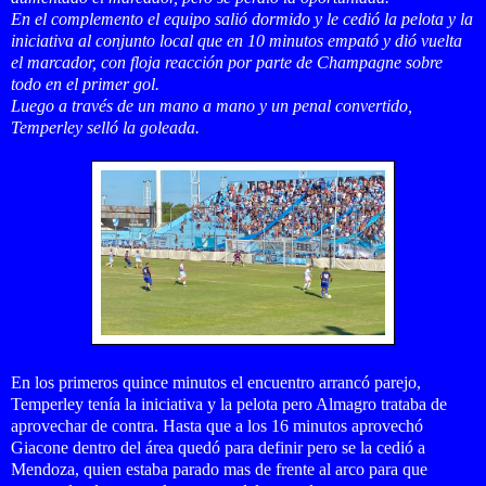
En el complemento el equipo salió dormido y le cedió la pelota y la
iniciativa al conjunto local que en 10 minutos empató y dió vuelta
el marcador, con floja reacción por parte de Champagne sobre
todo en el primer gol.
Luego a través de un mano a mano y un penal convertido,
Temperley selló la goleada.
En los primeros quince minutos el encuentro arrancó parejo,
Temperley tenía la iniciativa y la pelota pero Almagro trataba de
aprovechar de contra. Hasta que a los 16 minutos aprovechó
Giacone dentro del área quedó para definir pero se la cedió a
Mendoza, quien estaba parado mas de frente al arco para que