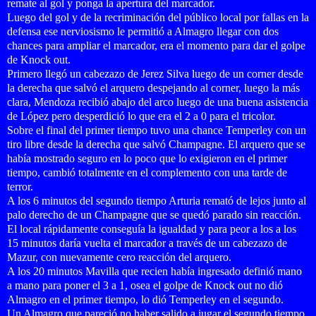
remate al gol y ponga la apertura del marcador.
Luego del gol y de la recriminación del público local por fallas en la
defensa ese nerviosismo le permitió a Almagro llegar con dos
chances para ampliar el marcador, era el momento para dar el golpe
de Knock out.
Primero llegó un cabezazo de Jerez Silva luego de un corner desde
la derecha que salvó el arquero despejando al corner, luego la más
clara, Mendoza recibió abajo del arco luego de una buena asistencia
de López pero desperdició lo que era el 2 a 0 para el tricolor.
Sobre el final del primer tiempo tuvo una chance Temperley con un
tiro libre desde la derecha que salvó Champagne. El arquero que se
había mostrado seguro en lo poco que lo exigieron en el primer
tiempo, cambió totalmente en el complemento con una tarde de
terror.
A los 6 minutos del segundo tiempo Arturia remató de lejos junto al
palo derecho de un Champagne que se quedó parado sin reacción.
El local rápidamente conseguía la igualdad y para peor a los a los
15 minutos daría vuelta el marcador a través de un cabezazo de
Mazur, con nuevamente cero reacción del arquero.
A los 20 minutos Mavilla que recien había ingresado definió mano
a mano para poner el 3 a 1, osea el golpe de Knock out no dió
Almagro en el primer tiempo, lo dió Temperley en el segundo.
Un Almagro que pareció no haber salido a jugar el segundo tiempo