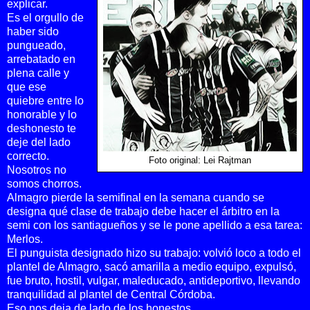
explicar.
Es el orgullo de
haber sido
pungueado,
arrebatado en
plena calle y
que ese
quiebre entre lo
honorable y lo
deshonesto te
deje del lado
correcto.
Foto original: Lei Rajtman
Nosotros no
somos chorros.
Almagro pierde la semifinal en la semana cuando se
designa qué clase de trabajo debe hacer el árbitro en la
semi con los santiagueños y se le pone apellido a esa tarea:
Merlos.
El punguista designado hizo su trabajo: volvió loco a todo el
plantel de Almagro, sacó amarilla a medio equipo, expulsó,
fue bruto, hostil, vulgar, maleducado, antideportivo, llevando
tranquilidad al plantel de Central Córdoba.
Eso nos deja de lado de los honestos.