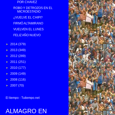
POR CHAVEZ
ROBO Y DETROZOS EN EL
MICROESTADIO
¿VUELVE EL CHIPI?
FIRMÓ ALTAMIRANO
VUELVEN EL LUNES
FELIZ AÑO NUEVO
►
2014
(379)
►
2013
(349)
►
2012
(289)
►
2011
(251)
►
2010
(177)
►
2009
(149)
►
2008
(116)
►
2007
(70)
El tiempo - Tutiempo.net
ALMAGRO EN