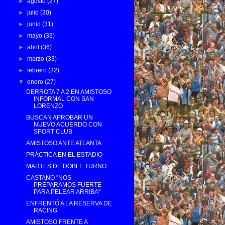
►
agosto
(27)
►
julio
(30)
►
junio
(31)
►
mayo
(33)
►
abril
(36)
►
marzo
(33)
►
febrero
(32)
▼
enero
(27)
DERROTA 7 A 2 EN AMISTOSO
INFORMAL CON SAN
LORENZO
BUSCAN APROBAR UN
NUEVO ACUERDO CON
SPORT CLUB
AMISTOSO ANTE ATLANTA
PRÁCTICA EN EL ESTADIO
MARTES DE DOBLE TURNO
CASTANO "NOS
PREPARAMOS FUERTE
PARA PELEAR ARRIBA"
ENFRENTÓ A LA RESERVA DE
RACING
AMISTOSO FRENTE A