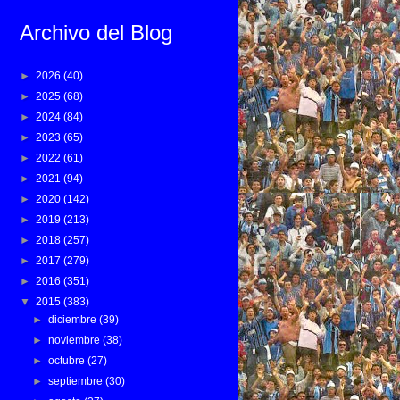
Archivo del Blog
►
2026
(40)
►
2025
(68)
►
2024
(84)
►
2023
(65)
►
2022
(61)
►
2021
(94)
►
2020
(142)
►
2019
(213)
►
2018
(257)
►
2017
(279)
►
2016
(351)
▼
2015
(383)
►
diciembre
(39)
►
noviembre
(38)
►
octubre
(27)
►
septiembre
(30)