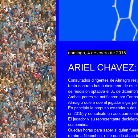
domingo, 4 de enero de 2015
ARIEL CHAVEZ:
Consultados dirigentes de Almagro resp
tenía contrato hasta diciembre de est
de rescisión optativa el 31 de diciemb
Ambas partes se notificaron por Carta
Almagro quiere que el jugador siga, pe
En principio le propuso extender a dos
en 2015) y se solicitó un adecuamiento
El jugador y su representante decidier
suspendida.
Quedan horas para saber si quien fuera
rumbo a Necochea, o se queda abajo b