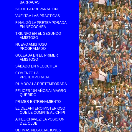
BARRACAS
SIGUE LA PREPARACIÓN
VUELTA A LAS PRACTICAS
FINALIZÓ LA PRETEMPORADA
EN NECOCHEA
TRIUNFO EN EL SEGUNDO
AMISTOSO
NUEVO AMISTOSO
PROGRAMADO
GOLEADA EN EL PRIMER
AMISTOSO
SÁBADO EN NECOCHEA
COMENZÓ LA
PRETEMPORADA
RUMBO A LA PRETEMPORADA
FELICES 104 AÑOS ALMAGRO
QUERIDO
PRIMER ENTRENAMIENTO
EL DELANTERO MISTERIOSO
QUE LE COMPITE AL CHIPI
ARIEL CHAVEZ: LA POSICION
DEL CLUB
ULTIMAS NEGOCIACIONES