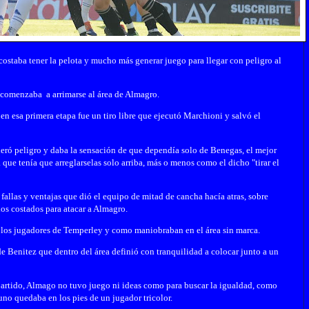
costaba tener la pelota y mucho más generar juego para llegar con peligro al
 comenzaba a arrimarse al área de Almagro.
n esa primera etapa fue un tiro libre que ejecutó Marchioni y salvó el
eró peligro y daba la sensación de que dependía solo de Benegas, el mejor
 que tenía que arreglarselas solo arriba, más o menos como el dicho "tirar el
allas y ventajas que dió el equipo de mitad de cancha hacía atras, sobre
los costados para atacar a Almagro.
n los jugadores de Temperley y como maniobraban en el área sin marca.
 de Benitez que dentro del área definió con tranquilidad a colocar junto a un
l partido, Almago no tuvo juego ni ideas como para buscar la igualdad, como
uno quedaba en los pies de un jugador tricolor.