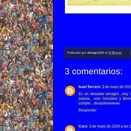
Publicado por
almagro100
en
5:30 p.m.
3 comentarios:
Ivael Tercero
3 de mayo de 2026
Es un desastre almagro....hoy
salada.....solo González y Ben
cumple....desastreeeeeee
Responder
Coco
3 de mayo de 2026 a las 1