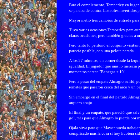
Para el complemento, Temperley en lugar 
se paraba de contra. Los roles invertidos p
Mayor metió tres cambios de entrada para
Tuvo varias ocasiones Temperley para aume
claras ocasiones, pero también gracias a un
Pero tanto lo perdonó el conjunto visitant
parecía posible, con una pelota parada.
A los 27 minutos, un corner desde la izqu
igualdad. El jugador que más lo merecía po
momentos parece "Benegas + 10"-
Pero a pesar del empate Almagro sufrió, p
remates que pasaron cerca del arco y un p
Sin embargo en el final del partido Almag
arquero abajo.
El final y un empate, que pareció que salv
gol, más para que Almagro lo pierda por má
Ojala sirva para que Mayor pueda trabaja
complicado más la cosa si hoy hubiera sid