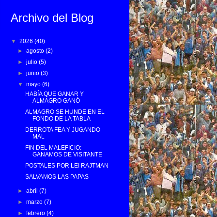
Archivo del Blog
▼
2026
(40)
►
agosto
(2)
►
julio
(5)
►
junio
(3)
▼
mayo
(6)
HABÍA QUE GANAR Y
ALMAGRO GANÓ
ALMAGRO SE HUNDE EN EL
FONDO DE LA TABLA
DERROTA FEA Y JUGANDO
MAL
FIN DEL MALEFICIO:
GANAMOS DE VISITANTE
POSTALES POR LEI RAJTMAN
SALVAMOS LAS PAPAS
►
abril
(7)
►
marzo
(7)
►
febrero
(4)