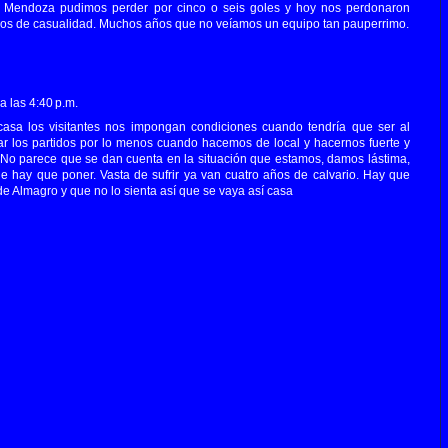
 Mendoza pudimos perder por cinco o seis goles y hoy nos perdonaron
mos de casualidad. Muchos años que no veíamos un equipo tan pauperrimo.
 las 4:40 p.m.
asa los visitantes nos impongan condiciones cuando tendría que ser al
ar los partidos por lo menos cuando hacemos de local y hacernos fuerte y
s. No parece que se dan cuenta en la situación que estamos, damos lástima,
e hay que poner. Vasta de sufrir ya van cuatro años de calvario. Hay que
 de Almagro y que no lo sienta así que se vaya así casa