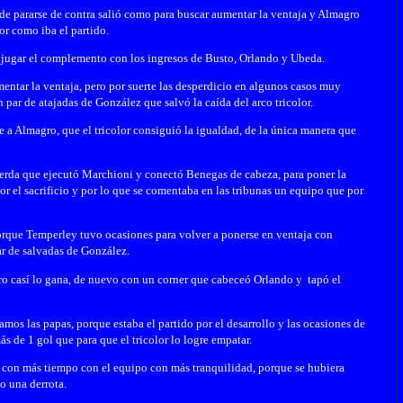
de pararse de contra salió como para buscar aumentar la ventaja y Almagro
or como iba el partido.
 jugar el complemento con los ingresos de Busto, Orlando y Ubeda.
ntar la ventaja, pero por suerte las desperdicio en algunos casos muy
 par de atajadas de González que salvó la caída del arco tricolor.
e a Almagro, que el tricolor consiguió la igualdad, de la única manera que
ierda que ejecutó Marchioni y conectó Benegas de cabeza, para poner la
r el sacrificio y por lo que se comentaba en las tribunas un equipo que por
orque Temperley tuvo ocasiones para volver a ponerse en ventaja con
ar de salvadas de González.
ro casí lo gana, de nuevo con un corner que cabeceó Orlando y tapó el
amos las papas, porque estaba el partido por el desarrollo y las ocasiones de
s de 1 gol que para que el tricolor lo logre empatar.
r con más tiempo con el equipo con más tranquilidad, porque se hubiera
o una derrota.