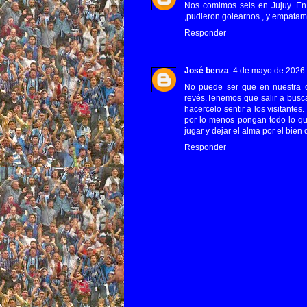
Nos comimos seis en Jujuy. En
,pudieron golearnos , y empata
Responder
José benza
4 de mayo de 2026 a
No puede ser que en nuestra c
revés.Tenemos que salir a busc
hacercelo sentir a los visitante
por lo menos pongan todo lo qu
jugar y dejar el alma por el bien
Responder