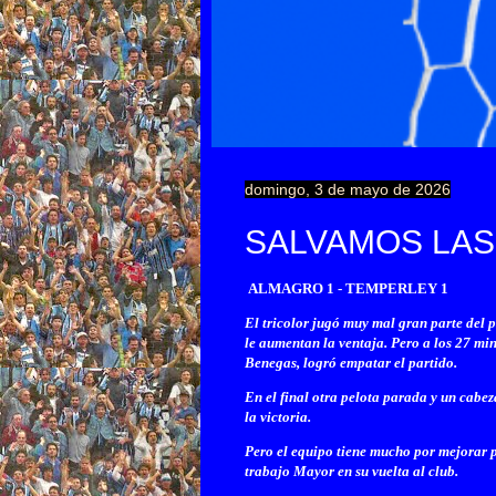
domingo, 3 de mayo de 2026
SALVAMOS LAS
ALMAGRO 1 - TEMPERLEY 1
El tricolor jugó muy mal gran parte del p
le aumentan la ventaja. Pero a los 27 mi
Benegas, logró empatar el partido.
En el final otra pelota parada y un cabe
la victoria.
Pero el equipo tiene mucho por mejorar p
trabajo Mayor en su vuelta al club.