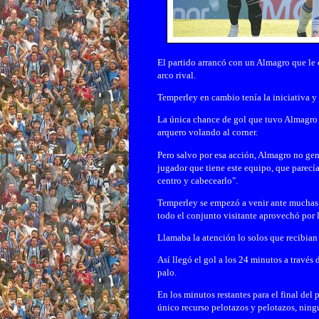
El partido arrancó con un Almagro que le 
arco rival.
Temperley en cambio tenía la iniciativa y
La única chance de gol que tuvo Almagro e
arquero volando al corner.
Pero salvo por esa acción, Almagro no gen
jugador que tiene este equipo, que parecía
centro y cabecearlo".
Temperley se empezó a venir ante muchas f
todo el conjunto visitante aprovechó por 
Llamaba la atención lo solos que recibia
Así llegó el gol a los 24 minutos a través
palo.
En los minutos restantes para el final de
único recurso pelotazos y pelotazos, ning