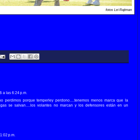
fotos Lei Rajtman
 a las 6:24 p.m.
 no perdimos porque temperley perdono.....tenemos menos marca que la
egas se salvan.....los volantes no marcan y los defensores están en un
1:02 p.m.