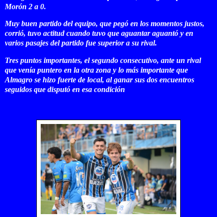
Morón 2 a 0.
Muy buen partido del equipo, que pegó en los momentos justos,
corrió, tuvo actitud cuando tuvo que aguantar aguantó y en
varios pasajes del partido fue superior a su rival.
Tres puntos importantes, el segundo consecutivo, ante un rival
que venía puntero en la otra zona y lo más importante que
Almagro se hizo fuerte de local, al ganar sus dos encuentros
seguidos que disputó en esa condición