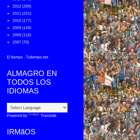
►
2012
(289)
►
2011
(251)
►
2010
(177)
►
2009
(149)
►
2008
(116)
►
2007
(70)
El tiempo - Tutiempo.net
ALMAGRO EN
TODOS LOS
IDIOMAS
Powered by
Translate
IRMãOS