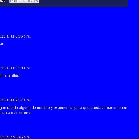
25 a las 5:56 p.m.
co.
25 a las 8:18 a.m.
e a la altura
25 a las 9:07 a.m.
gan rápido alguno de nombre y experiencia,para que pueda armar un buen
n para más errores.
25 a las 8:45 p.m.