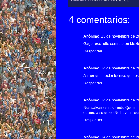
4 comentarios:
Anónimo
13 de noviembre de 20
Gago rescindio contrato en Méxi
Responder
Anónimo
14 de noviembre de 20
A traer un director técnico que est
Responder
Anónimo
14 de noviembre de 20
Nos salvamos raspando.Que trai
equipo a su gusto.No hay márge
Responder
Anónimo
14 de noviembre de 20