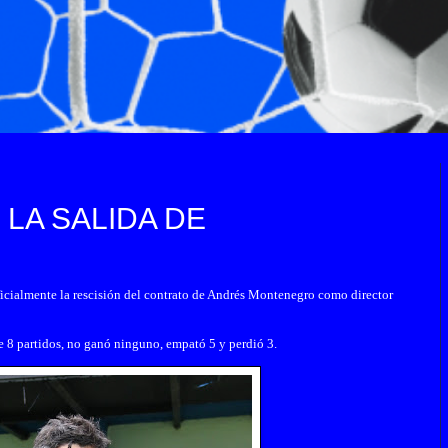
LA SALIDA DE
icialmente la rescisión del contrato de Andrés Montenegro como director
 8 partidos, no ganó ninguno, empató 5 y perdió 3.