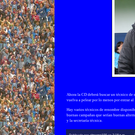
Ahora la CD deberá buscar un técnico de e
vuelva a pelear por lo menos por entrar a
Hay varios técnicos de renombre disponib
buenas campañas que serían buenas alterna
y la secretaría técnica
.
Publicado por
almagro100
en
2:18 p.m.