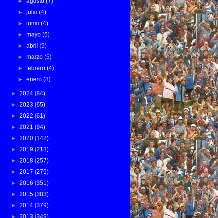
►
agosto
(7)
►
julio
(4)
►
junio
(4)
►
mayo
(5)
►
abril
(9)
►
marzo
(5)
►
febrero
(4)
►
enero
(8)
►
2024
(84)
►
2023
(65)
►
2022
(61)
►
2021
(94)
►
2020
(142)
►
2019
(213)
►
2018
(257)
►
2017
(279)
►
2016
(351)
►
2015
(383)
►
2014
(379)
►
2013
(349)