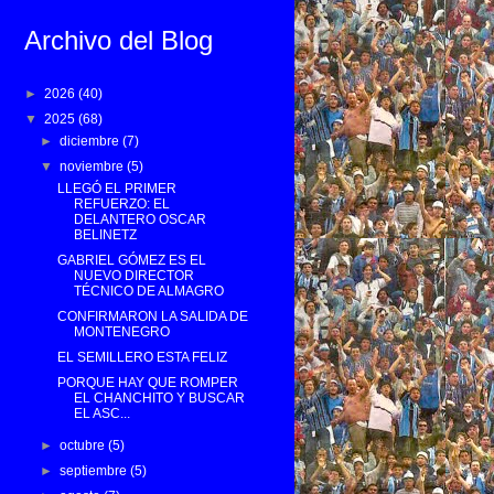
Archivo del Blog
►
2026
(40)
▼
2025
(68)
►
diciembre
(7)
▼
noviembre
(5)
LLEGÓ EL PRIMER
REFUERZO: EL
DELANTERO OSCAR
BELINETZ
GABRIEL GÓMEZ ES EL
NUEVO DIRECTOR
TÉCNICO DE ALMAGRO
CONFIRMARON LA SALIDA DE
MONTENEGRO
EL SEMILLERO ESTA FELIZ
PORQUE HAY QUE ROMPER
EL CHANCHITO Y BUSCAR
EL ASC...
►
octubre
(5)
►
septiembre
(5)