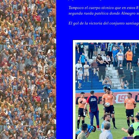
Tampoco el cuerpo técnico que en estos 8
segunda rueda patética donde Almagro s
El gol de la victoria del conjunto santi