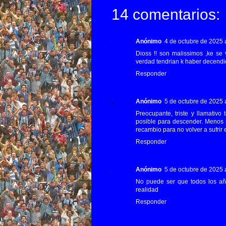
14 comentarios:
Anónimo
4 de octubre de 2025 a
Dioss !! son malissimos ,ke se 
verdad tendrian k haber decendi
Responder
Anónimo
5 de octubre de 2025 a
Preocupante, triste y llamativo
posible para descender. Menos 
recambio para no volver a sufrir
Responder
Anónimo
5 de octubre de 2025 a
No puede ser que todos los añ
realidad
Responder