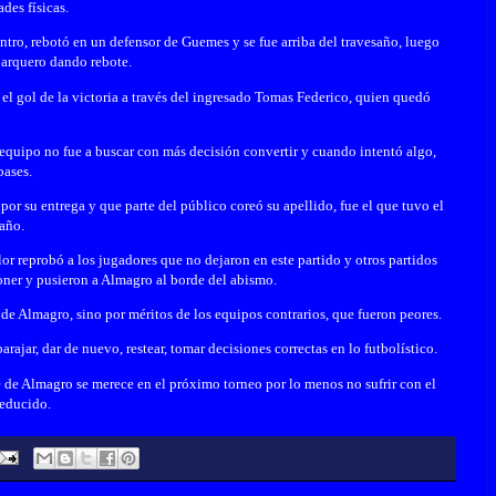
ades físicas.
tro, rebotó en un defensor de Guemes y se fue arriba del travesaño, luego
 arquero dando rebote.
el gol de la victoria a través del ingresado Tomas Federico, quien quedó
 equipo no fue a buscar con más decisión convertir y cuando intentó algo,
pases.
or su entrega y que parte del público coreó su apellido, fue el que tuvo el
año.
olor reprobó a los jugadores que no dejaron en este partido y otros partidos
oner y pusieron a Almagro al borde del abismo.
 de Almagro, sino por méritos de los equipos contrarios, que fueron peores.
arajar, dar de nuevo, restear, tomar decisiones correctas en lo futbolístico.
e de Almagro se merece en el próximo torneo por lo menos no sufrir con el
 reducido.