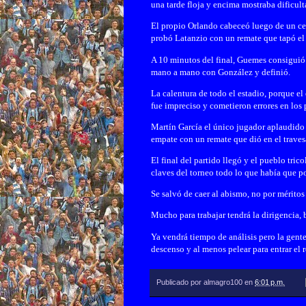
una tarde floja y encima mostraba dificult
El propio Orlando cabeceó luego de un cen
probó Latanzio con un remate que tapó el
A 10 minutos del final, Guemes consiguió 
mano a mano con González y definió.
La calentura de todo el estadio, porque el
fue impreciso y cometieron errores en los 
Martín García el único jugador aplaudido p
empate con un remate que dió en el traves
El final del partido llegó y el pueblo tric
claves del torneo todo lo que había que p
Se salvó de caer al abismo, no por méritos
Mucho para trabajar tendrá la dirigencia, b
Ya vendrá tiempo de análisis pero la gent
descenso y al menos pelear para entrar el
Publicado por
almagro100
en
6:01 p.m.