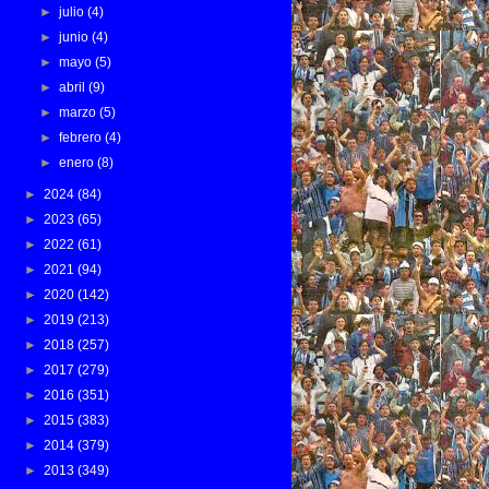
►
julio
(4)
►
junio
(4)
►
mayo
(5)
►
abril
(9)
►
marzo
(5)
►
febrero
(4)
►
enero
(8)
►
2024
(84)
►
2023
(65)
►
2022
(61)
►
2021
(94)
►
2020
(142)
►
2019
(213)
►
2018
(257)
►
2017
(279)
►
2016
(351)
►
2015
(383)
►
2014
(379)
►
2013
(349)