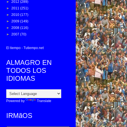
►
2012
(289)
►
2011
(251)
►
2010
(177)
►
2009
(149)
►
2008
(116)
►
2007
(70)
El tiempo - Tutiempo.net
ALMAGRO EN
TODOS LOS
IDIOMAS
Powered by
Translate
IRMãOS