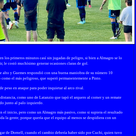
 en los primeros minutos casí sin jugadas de peligro, si bien a Almagro se lo
tir, le costó muchísimo generar ocasiones claras de gol.
fue alto y Guemes respondió con una buena maniobra de su número 10
ró como el más peligroso, que superó permanentemente a Pinto.
e peso en ataque para poder inquietar al arco rival.
distancia, como uno de Latanzio que tapó el arquero al corner y un remate
do junto al palo izquierdo.
en el inicio, pero como un Almagro más pasivo, como si supiera el resultado
oda la gente, porque quería que el equipo al menos se despidiera con un
gar de Dornell, cuando el cambio debería haber sido por Cuchi, quien tuvo