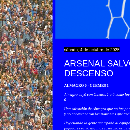
sábado, 4 de octubre de 2025
ARSENAL SALV
DESCENSO
ALMAGRO 0 - GUEMES 1
Almagro cayó con Guemes 1 a 0 como local
0.
Una salvación de Almagro que no fue por m
y no aprovecharon los momentos que tuvie
Hoy cuando la gente acompañó al equipo c
jugadores salvo algunos casos, no estuvie