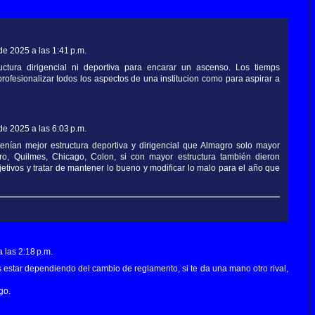
de 2025 a las 1:41 p.m.
uctura dirigencial ni deportiva para encarar un ascenso. Los tiemps
ofesionalizar todos los aspectos de una institucion como para aspirar a
de 2025 a las 6:03 p.m.
tenían mejor estructura deportiva y dirigencial que Almagro solo mayor
rro, Quilmes, Chicago, Colon, si con mayor estructura también dieron
jetivos y tratar de mantener lo bueno y modificar lo malo para el año que
 las 2:18 p.m.
 estar dependiendo del cambio de reglamento, si te da una mano otro rival,
go.