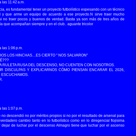
 las 11:42 a.m.
ia, es fundamental tener un proyecto futbolístico espesando con un técnico
al y que arme un equipo de acuerdo a ese proyecto.N sirve traer mucho
si no traer pocos y buenos de verdad. Basta ya son más de tres años de
da que acompañan siempre y en el club.. aguante tricolor
 las 1:06 p.m.
OS LOS HINCHAS....ES CIERTO " NOS SALVARON"
UÉ???
 LA RULETA RUSA DEL DESCENSO, NO CUENTEN CON NOSOTROS.
EDIR DISCULPAS Y EXPLICARNOS CÓMO PIENSAN ENCARAR EL 2026,
OS ESCUCHAMOS.
R.
 las 1:07 p.m.
e no descendió no por méritos propios si no por el resultado de arsenal para
erdadero cambio tanto en lo futbolístico como en lo diregencial flojisima
 dejar de luchar por el descenso Almagro tiene que luchar por el ascenso