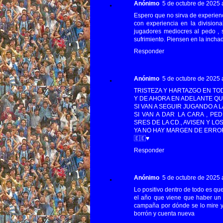
Anónimo
5 de octubre de 2025 a
Espero que no sirva de experienc
con experiencia en la division
jugadores mediocres al pedo , 
sufrimiento. Piensen en la incha
Responder
Anónimo
5 de octubre de 2025 a
TRISTEZA Y HARTAZGO EN TOD
Y DE AHORA EN ADELANTE Q
SI VAN A SEGUIR JUGANDO A
SI VAN A DAR LA CARA , P
SRES DE LA CD., AVISEN Y L
YA NO HAY MARGEN DE ERRO
🇪🇪♥️
Responder
Anónimo
5 de octubre de 2025 a
Lo positivo dentro de todo es qu
el año que viene que haber un v
campaña por dónde se lo mire y
borrón y cuenta nueva