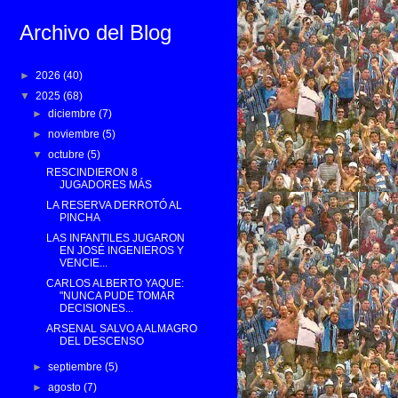
Archivo del Blog
►
2026
(40)
▼
2025
(68)
►
diciembre
(7)
►
noviembre
(5)
▼
octubre
(5)
RESCINDIERON 8
JUGADORES MÁS
LA RESERVA DERROTÓ AL
PINCHA
LAS INFANTILES JUGARON
EN JOSÉ INGENIEROS Y
VENCIE...
CARLOS ALBERTO YAQUE:
"NUNCA PUDE TOMAR
DECISIONES...
ARSENAL SALVO A ALMAGRO
DEL DESCENSO
►
septiembre
(5)
►
agosto
(7)