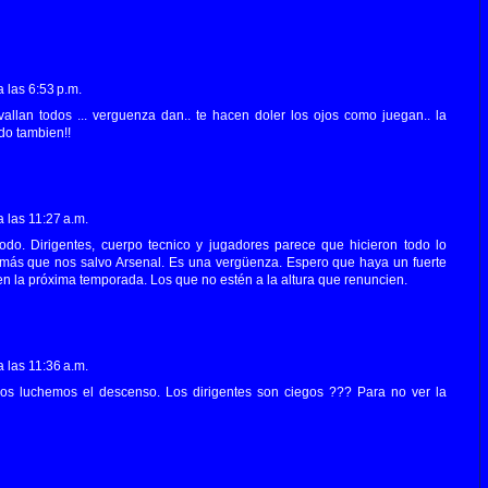
 las 6:53 p.m.
vallan todos ... verguenza dan.. te hacen doler los ojos como juegan.. la
do tambien!!
 las 11:27 a.m.
 todo. Dirigentes, cuerpo tecnico y jugadores parece que hicieron todo lo
más que nos salvo Arsenal. Es una vergüenza. Espero que haya un fuerte
 en la próxima temporada. Los que no estén a la altura que renuncien.
 las 11:36 a.m.
os luchemos el descenso. Los dirigentes son ciegos ??? Para no ver la