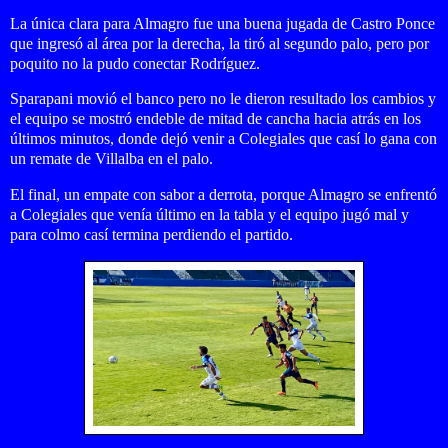
La única clara para Almagro fue una buena jugada de Castro Ponce
que ingresó al área por la derecha, la tiró al segundo palo, pero por
poquito no la pudo conectar Rodríguez.
Sparapani movió el banco pero no le dieron resultado los cambios y
el equipo se mostró endeble de mitad de cancha hacia atrás en los
últimos minutos, donde dejó venir a Colegiales que casí lo gana con
un remate de Villalba en el palo.
El final, un empate con sabor a derrota, porque Almagro se enfrentó
a Colegiales que venía último en la tabla y el equipo jugó mal y
para colmo casí termina perdiendo el partido.