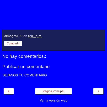
almagro100
en
6:01 p.m.
Compartir
No hay comentarios.:
Publicar un comentario
DEJANOS TU COMENTARIO
‹
›
Página Principal
Ver la versión web