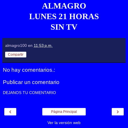
ALMAGRO
LUNES 21 HORAS
SIN TV
almagro100
en
11:53 p.m.
Compartir
No hay comentarios.:
Publicar un comentario
DEJANOS TU COMENTARIO
‹
›
Página Principal
Ver la versión web