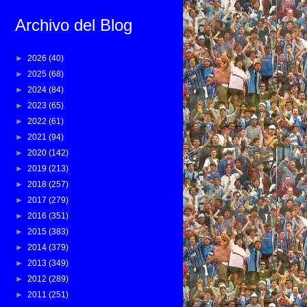
Archivo del Blog
►
2026
(40)
►
2025
(68)
►
2024
(84)
►
2023
(65)
►
2022
(61)
►
2021
(94)
►
2020
(142)
►
2019
(213)
►
2018
(257)
►
2017
(279)
►
2016
(351)
►
2015
(383)
►
2014
(379)
►
2013
(349)
►
2012
(289)
►
2011
(251)