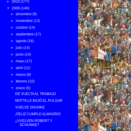
►
2010
(177)
▼
2009
(149)
►
diciembre
(9)
►
noviembre
(13)
►
octubre
(14)
►
septiembre
(17)
►
agosto
(16)
►
julio
(14)
►
junio
(14)
►
mayo
(17)
►
abril
(12)
►
marzo
(8)
►
febrero
(10)
▼
enero
(5)
DE VUELTA AL TRABAJO
MOTTA LE BAJÓ EL PULGAR
VUELVE SHUNKE
¡FELIZ CUMPLE ALMAGRO!
¿VUELVEN ROBERT Y
SCHUNKE?