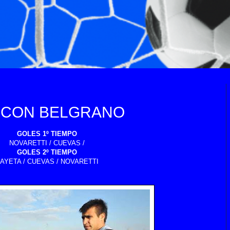
4 CON BELGRANO
GOLES 1º TIEMPO
NOVARETTI / CUEVAS /
GOLES 2º TIEMPO
AYETA / CUEVAS / NOVARETTI