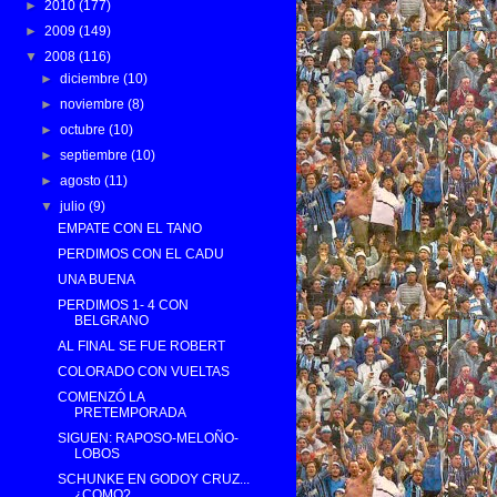
►
2010
(177)
►
2009
(149)
▼
2008
(116)
►
diciembre
(10)
►
noviembre
(8)
►
octubre
(10)
►
septiembre
(10)
►
agosto
(11)
▼
julio
(9)
EMPATE CON EL TANO
PERDIMOS CON EL CADU
UNA BUENA
PERDIMOS 1- 4 CON
BELGRANO
AL FINAL SE FUE ROBERT
COLORADO CON VUELTAS
COMENZÓ LA
PRETEMPORADA
SIGUEN: RAPOSO-MELOÑO-
LOBOS
SCHUNKE EN GODOY CRUZ...
¿COMO?