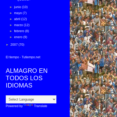
►
junio
(10)
►
mayo
(7)
►
abril
(12)
►
marzo
(12)
►
febrero
(8)
►
enero
(9)
►
2007
(70)
El tiempo - Tutiempo.net
ALMAGRO EN
TODOS LOS
IDIOMAS
Powered by
Translate