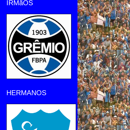
IRMãOS
HERMANOS