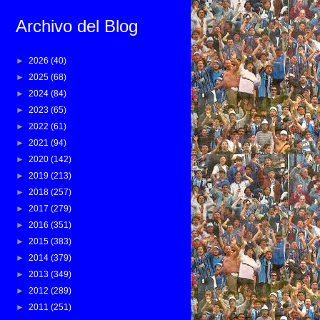
Archivo del Blog
►
2026
(40)
►
2025
(68)
►
2024
(84)
►
2023
(65)
►
2022
(61)
►
2021
(94)
►
2020
(142)
►
2019
(213)
►
2018
(257)
►
2017
(279)
►
2016
(351)
►
2015
(383)
►
2014
(379)
►
2013
(349)
►
2012
(289)
►
2011
(251)