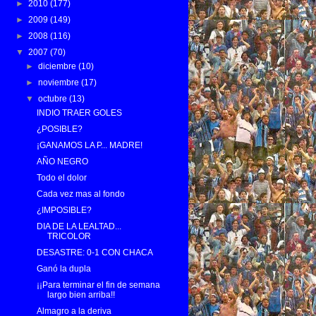
►
2010
(177)
►
2009
(149)
►
2008
(116)
▼
2007
(70)
►
diciembre
(10)
►
noviembre
(17)
▼
octubre
(13)
INDIO TRAER GOLES
¿POSIBLE?
¡GANAMOS LA P... MADRE!
AÑO NEGRO
Todo el dolor
Cada vez mas al fondo
¿IMPOSIBLE?
DIA DE LA LEALTAD...
TRICOLOR
DESASTRE: 0-1 CON CHACA
Ganó la dupla
¡¡Para terminar el fin de semana
largo bien arriba!!
Almagro a la deriva