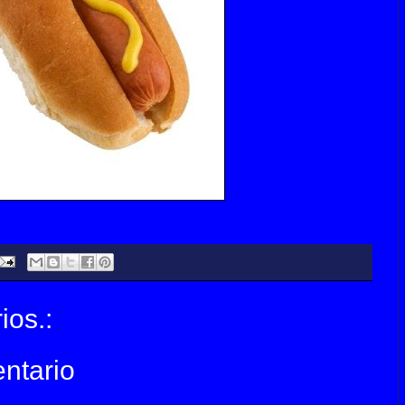
ios.:
ntario